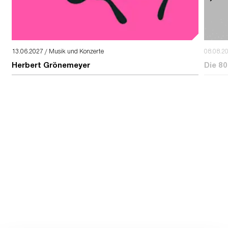
13.06.2027 / Musik und Konzerte
08.08.2
Herbert Grönemeyer
Die 80