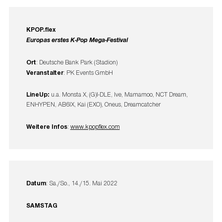
KPOP.flex
Europas erstes K-Pop Mega-Festival
Ort
: Deutsche Bank Park (Stadion)
Veranstalter
: PK Events GmbH
LineUp:
u.a. Monsta X, (G)I-DLE, Ive, Mamamoo, NCT Dream,
ENHYPEN, AB6IX, Kai (EXO), Oneus, Dreamcatcher
Weitere Infos
:
www.kpopflex.com
Datum
: Sa./So., 14./15. Mai 2022
SAMSTAG