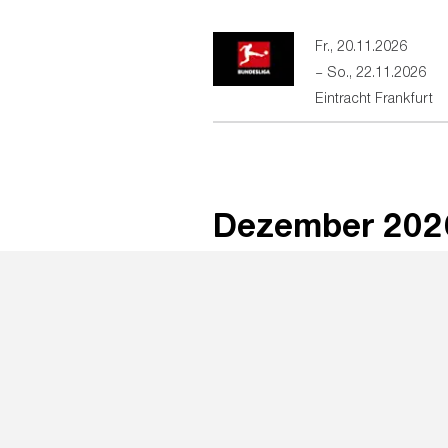
Fr., 20.11.2026
–
So., 22.11.2026
Eintracht Frankfurt
©
2026
Eintracht Frankfurt
Impressum
Nutzungsbed
Dezember
202
Fr., 04.12.2026
–
So., 06.12.2026
Eintracht Frankfurt
Sa., 19.12.2026
,
18:0
Musik und Konzerte