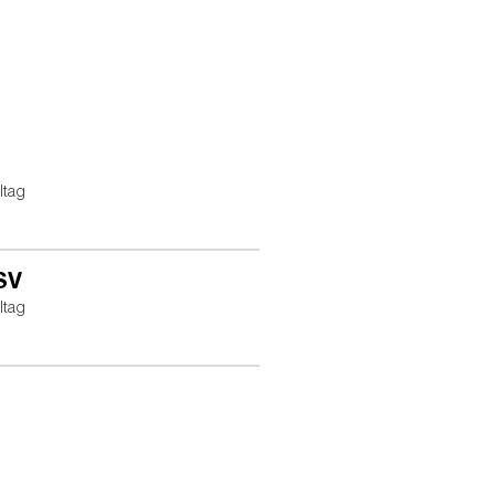
ltag
 SV
ltag
Eintracht Frankfurt Stadion GmbH