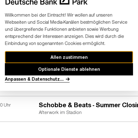
Willkommen bei der Eintracht! Wir wollen auf unseren
Frühere Veranstaltungen
Webseiten und Social Media-Kanälen bestmöglichen Service
und übergreifende Funktionen anbieten sowie Werbung
entsprechend der Interessen anzeigen. Dies wird durch die
Einbindung von sogenannten Cookies ermöglicht.
The Weeknd (Zusatzkonzert)
0
Uhr
Allen zustimmen
After Hours Til Dawn Tour
Optionale Dienste ablehnen
Die 80er live
Anpassen & Datenschutz
...
0
Uhr
Die größte 80er Party der Welt
Schobbe & Beats - Summer Clos
30
Uhr
Afterwork im Stadion