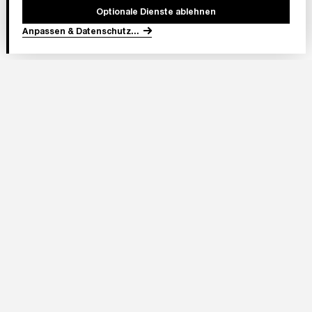
Stufe A
Optionale Dienste ablehnen
Stufe AA
Anpassen & Datenschutz
...
Wir arbeiten daran, diese Regeln zu erfüllen. Aber: Noch sind
nicht alle Teile ganz barrierefrei.
Wenn Sie auf ein Problem stoßen: Bitte schreiben Sie uns
In Partnerschaft
eine E-Mail.
Unsere E-Mail ist:
info@eintrachtfrankfurt.de
Wir helfen Ihnen gerne!
Adresse Stadion:
Deutsche Bank Park
Diese Erklärung wurde geschrieben am:
Mörfelder Landstraße 362
60528 Frankfurt am Main
28. Oktober 2024
Eintracht Frankfurt Stadion GmbH
Im Herzen von Europa 1
60528 Frankfurt am Main