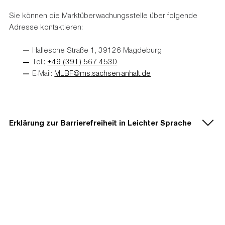
Sie können die Marktüberwachungsstelle über folgende
Adresse kontaktieren:
Hallesche Straße 1, 39126 Magdeburg
Tel.:
+49 (391) 567 4530
E-Mail:
MLBF@ms.sachsen-anhalt.de
Erklärung zur Barrierefreiheit in Leichter Sprache
Wir wollen, dass alle Menschen unsere Angebote gut
benutzen können. Wir arbeiten daran, dass die Angebote
barrierefrei werden.
Das ist ein schweres Wort. Barrierefrei bedeutet: Alle
Menschen können die Angebote gut benutzen.
Zum Beispiel: