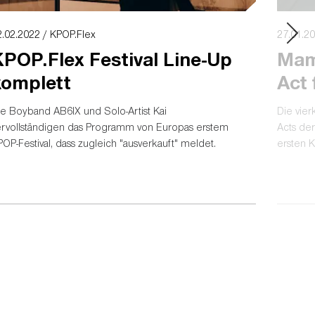
2.02.2022 / KPOP.Flex
27.01.2
POP.Flex Festival Line-Up
Mam
komplett
Act 
ie Boyband AB6IX und Solo-Artist Kai
Die vie
ervollständigen das Programm von Europas erstem
Acts der
OP-Festival, dass zugleich "ausverkauft" meldet.
ersten K