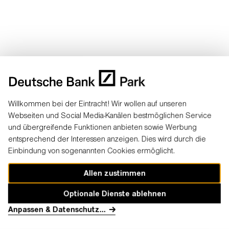
ank Park-Newsletters ist ein
Eintracht-Account
notwendig.
Willkommen bei der Eintracht! Wir wollen auf unseren
Webseiten und Social Media-Kanälen bestmöglichen Service
nen Sie die
Newsletter-Einstellungen
ganz bequem verwalten sowi
und übergreifende Funktionen anbieten sowie Werbung
letter abbonieren
- sowohl im Web als auch in der
mainaqila-App
.
entsprechend der Interessen anzeigen. Dies wird durch die
Einbindung von sogenannten Cookies ermöglicht.
Allen zustimmen
Optionale Dienste ablehnen
Bank Park-/Eintracht- oder Mainaqila-Konto?
Dann
Anpassen & Datenschutz
...