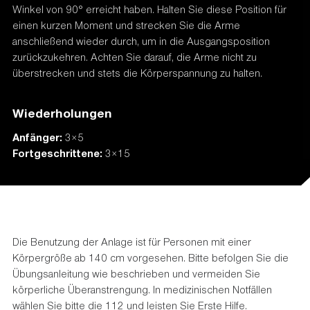
Winkel von 90° erreicht haben. Halten Sie diese Position für
einen kurzen Moment und strecken Sie die Arme
anschließend wieder durch, um in die Ausgangsposition
zurückzukehren. Achten Sie darauf, die Arme nicht zu
überstrecken und stets die Körperspannung zu halten.
Wiederholungen
Anfänger:
3×5
Fortgeschrittene:
3×15
Die Benutzung der Anlage ist für Personen mit einer
Körpergröße ab 140 cm vorgesehen. Bitte befolgen Sie die
Übungsanleitung wie beschrieben und vermeiden Sie
körperliche Überanstrengung. In medizinischen Notfällen
wählen Sie bitte die 112 und leisten Sie Erste Hilfe.