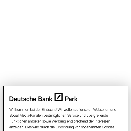
des Trimm-Dich-Pfads installierten Sporteinrichtungen
Zuwiderhandlung gegen diese Nutzungsbedingungen.
pfleglich zu behandeln und schadlos zu halten. Bei der
Schäden sind der Eintracht Frankfurt Stadion GmbH
Nutzung verursachte Abfälle u.ä. dürfen nicht auf dem
unverzüglich anzuzeigen.
Gelände entsorgt werden, sondern sind in den hierfür
vorgesehen Müllbehältern zu entsorgen oder vom
Nutzer wieder mitzunehmen.
Die Eintracht Frankfurt Stadion GmbH behält sich vor,
die Nutzung des Trimm-Dich-Pfads im Einzelfall aus
eigenem Ermessen zu untersagen.
Willkommen bei der Eintracht! Wir wollen auf unseren Webseiten und
Social Media-Kanälen bestmöglichen Service und übergreifende
Funktionen anbieten sowie Werbung entsprechend der Interessen
anzeigen. Dies wird durch die Einbindung von sogenannten Cookies