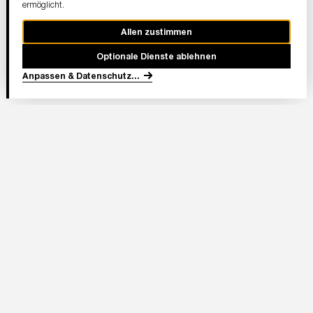
ermöglicht.
Allen zustimmen
Optionale Dienste ablehnen
Anpassen & Datenschutz
...
In Partnerschaft
Adresse Stadion:
Deutsche Bank Park
Mörfelder Landstraße 362
60528 Frankfurt am Main