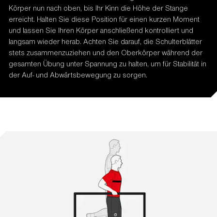
Körper nun nach oben, bis Ihr Kinn die Höhe der Stange
erreicht. Halten Sie diese Position für einen kurzen Moment
und lassen Sie Ihren Körper anschließend kontrolliert und
langsam wieder herab. Achten Sie darauf, die Schulterblätter
stets zusammenzuziehen und den Oberkörper während der
gesamten Übung unter Spannung zu halten, um für Stabilität in
der Auf- und Abwärtsbewegung zu sorgen.