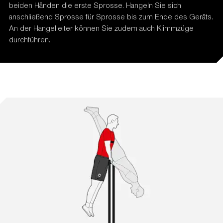
beiden Händen die erste Sprosse. Hangeln Sie sich
anschließend Sprosse für Sprosse bis zum Ende des Geräts.
An der Hangelleiter können Sie zudem auch Klimmzüge
durchführen.