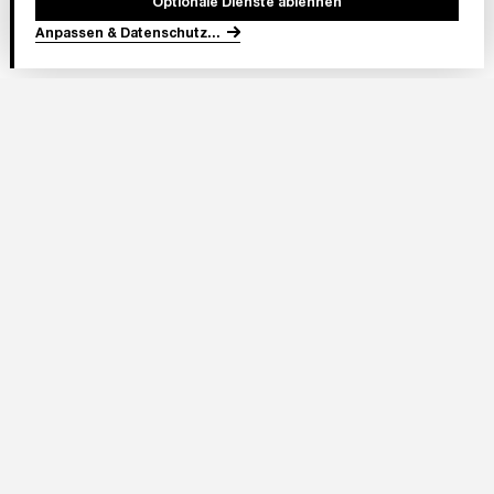
Optionale Dienste ablehnen
Anpassen & Datenschutz
...
In Partnerschaft
Adresse Stadion:
Deutsche Bank Park
Mörfelder Landstraße 362
60528 Frankfurt am Main
Eintracht Frankfurt Stadion GmbH
Im Herzen von Europa 1
60528 Frankfurt am Main