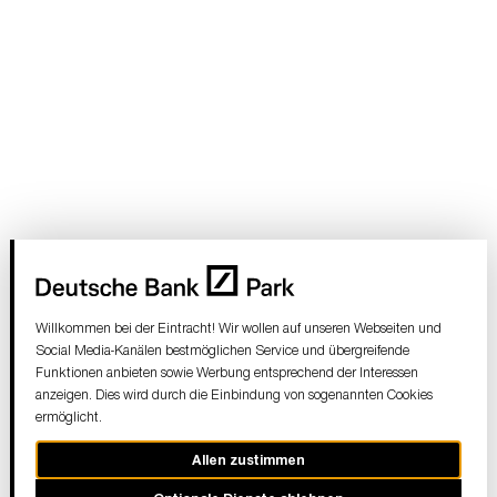
Gelände entsorgt werden, sondern sind in den hierfür
vorgesehen Müllbehältern zu entsorgen oder vom
Nutzer wieder mitzunehmen.
Die Eintracht Frankfurt Stadion GmbH behält sich vor,
die Nutzung des Trimm-Dich-Pfads im Einzelfall aus
eigenem Ermessen zu untersagen.
Willkommen bei der Eintracht! Wir wollen auf unseren Webseiten und
Social Media-Kanälen bestmöglichen Service und übergreifende
Funktionen anbieten sowie Werbung entsprechend der Interessen
anzeigen. Dies wird durch die Einbindung von sogenannten Cookies
ermöglicht.
Allen zustimmen