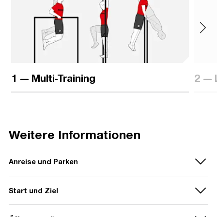
1 — Multi-Training
2 — 
Weitere Informationen
Anreise und Parken
Adresse:
Start und Ziel
Deutsche Bank Park
Der Start- und zugleich Zielpunkt des rund 2,3 km langen
Mörfelder Landstraße 362