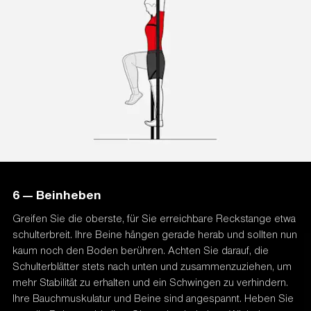
6 — Beinheben
Greifen Sie die oberste, für Sie erreichbare Reckstange etwa
schulterbreit. Ihre Beine hängen gerade herab und sollten nun
kaum noch den Boden berühren. Achten Sie darauf, die
Schulterblätter stets nach unten und zusammenzuziehen, um
mehr Stabilität zu erhalten und ein Schwingen zu verhindern.
Ihre Bauchmuskulatur und Beine sind angespannt. Heben Sie