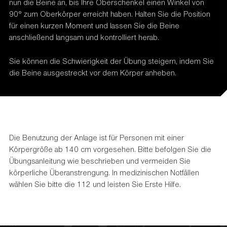
nun die Beine an, bis Ihre Oberschenkel einen Winkel von
90° zum Oberkörper erreicht haben. Halten Sie die Position
für einen kurzen Moment und lassen Sie die Beine
anschließend langsam und kontrolliert herab.
Sie können die Schwierigkeit der Übung steigern, indem Sie
die Beine ausgestreckt vor dem Körper anheben.
Die Benutzung der Anlage ist für Personen mit einer
Körpergröße ab 140 cm vorgesehen. Bitte befolgen Sie die
Übungsanleitung wie beschrieben und vermeiden Sie
körperliche Überanstrengung. In medizinischen Notfällen
wählen Sie bitte die 112 und leisten Sie Erste Hilfe.