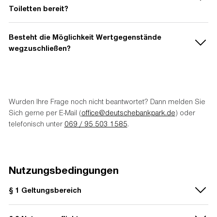
und Tram-Netz angeschlossen. Weitere Informationen hierzu
Toiletten bereit?
finden Sie
hier
.
Nein, Sportlerinnen und Sportler kommen bitte bereits
Besteht die Möglichkeit Wertgegenstände
umgezogen an, die Sanitäranlagen sind außerhalb von
wegzuschließen?
Veranstaltungstagen geschlossen.
Nein, aus Sicherheitsgründen verfügt der Deutsche Bank Park
über keine Schließfächer.
Wurden Ihre Frage noch nicht beantwortet? Dann melden Sie
Sich gerne per E-Mail (
office@deutschebankpark.de
) oder
telefonisch unter
069 / 95 503 1585
.
Nutzungsbedingungen
§ 1 Geltungsbereich
Diese Nutzungsbedingungen gelten für die Nutzung