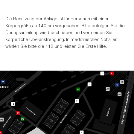
Die Benutzung der Anlage ist für Personen mit einer
Körpergröße ab 140 cm vorgesehen. Bitte befolgen Sie die
Übungsanleitung wie beschrieben und vermeiden Sie
körperliche Überanstrengung. In medizinischen Notfällen
wählen Sie bitte die 112 und leisten Sie Erste Hilfe.
6
e
5
ß
a
r
t
isd
r
eieck
s
n
e
f
a
h
g
u
l
F
e
ß
a
r
t
s
d
7
n
a
8
L
r
T
e
V
d
d
-
a
C
o
b
l
m
n
e
p
o
o
u
f
i
n
r
d
d
g
a
ö
t
e
S
w
M
e
r
l
l
a
e
m
h
t
3
m
r
o
o
4
p
S
s
B
r
e
t
n
i
W
4