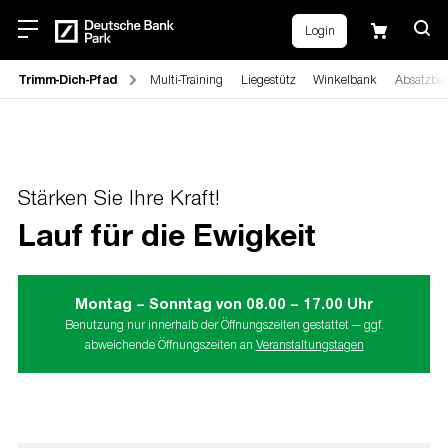
Login
Trimm-Dich-Pfad
Multi-Training
Liegestütz
Winkelbank
Absatzba
Stärken Sie Ihre Kraft!
Lauf für die Ewigkeit
Montag – Sonntag von 08.00 – 17.00 Uhr
Benutzung nur innerhalb der Öffnungszeiten gestattet — ggf.
abweichende Öffnungszeiten an
Veranstaltungstagen