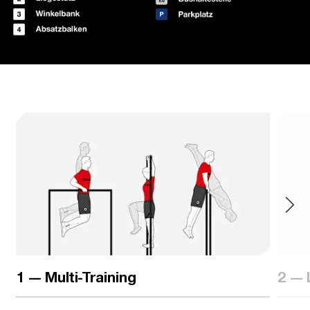
1 — Multi-Training
2 — 