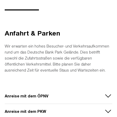
13:00 Uhr
Öffnung Waldparkplatz
15:30 Uhr bis 16:30 Uhr
Autogrammstunde
13:00 Uhr
Öffnung Parkplatz Gleisdreieck
16:30 Uhr
Öffnung Stadion (Tribünen)
13:00 Uhr
Öffnung Parkplatz Isenburger Schneise
17:00 Uhr
Öffnung "Adler Business Club" (VIP)
14:00 Uhr
Öffnung Tiefgarage (nur mit Ausweis)
Anfahrt & Parken
18:00 Uhr
Anstoß
Wir erwarten ein hohes Besucher- und Verkehrsaufkommen
rund um das Deutsche Bank Park Gelände. Dies betrifft
sowohl die Zufahrtsstraßen sowie die verfügbaren
öffentlichen Verkehrsmittel. Bitte planen Sie daher
ausreichend Zeit für eventuelle Staus und Wartezeiten ein.
Anreise mit dem ÖPNV
Für eine bequeme An- und Abfahrt wird es ein erweitertes
Anreise mit dem PKW
Zug- und Straßenbahn-Angebot geben sowie