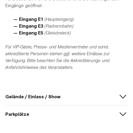
Eingänge geöffnet:
Eingang E1
(Haupteingang)
Eingang E3
(Radrennbahn)
Eingang E5
(Gleisdreieck)
Für VIP-Gäste, Presse- und Medienvertreter und sonst.
akkreditierte Personen stehen ggf. weitere Einlässe zur
Verfügung. Bitte beachten Sie die Akkreditierungs- und
Anfahrtshinweise des Veranstalters.
Gelände / Einlass / Show
UHRZEIT
Parkplätze
13:00 Uhr
Öffnung Tageskassen (E1 & E4/5)
UHRZEIT
14:00 Uhr
Öffnung der Fanmeile (Stadiongelände)