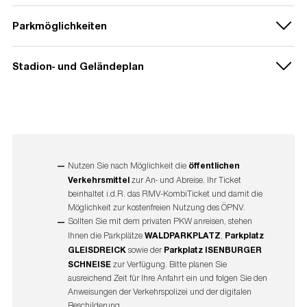
außerplanmäßige Stopps am Bahnhof Stadion. Der RMV
Wer mit dem Auto unterwegs ist, dem bieten sich diverse
bieten auf seiner
Homepage
eine Übersicht aller
Parkmöglichkeiten
Parkmöglichkeiten. Nutzen Sie untenstehenden Link für eine
Fahrplananpassungen.
individuelle Routenführung. Vor Ort folgen Sie bitte der
Am Veranstaltungstag wird der
Waldparkplatz
sowie die
digitalen Beschilderung sowie den Anweisungen der Polizei
Stadion- und Geländeplan
⇲
DOWNLOAD: 'zusätzliche Zugverbindungen'
[pdf]
Parkplätze Gleisdreieck
und
Isenburger Schneise ab
und Ordnungskräfte.
⇲
DOWNLOAD: 'zusätzliche S-Bahnen' nach
13:00 Uhr
geöffnet sein. Die Parkgebühr beträgt sechs Euro
Veranstaltungsende
[pdf]
pro Pkw.
TIPP:
Folgen Sie gerne den
Twitternachrichten der Polizei
Routenplanung mit Google Maps
Frankfurt
. Hier informieren die Kolleginnen und Kollegen über
Füllstand der Parkplätze und aktuelle Verkehrshinweise.
Interaktive Fahrplanauskunft RMV
Nutzen Sie nach Möglichkeit die
öffentlichen
Verkehrsmittel
zur An- und Abreise. Ihr Ticket
beinhaltet i.d.R. das RMV-KombiTicket und damit die
Wir empfehlen eine frühzeitige Anreise und aufgrund
Möglichkeit zur kostenfreien Nutzung des ÖPNV.
begrenzter Parkplatzkapazitäten möglichst mit dem ÖPNV
Sollten Sie mit dem privaten PKW anreisen, stehen
anzureisen. Mit dem RMV-KombiTicket kann der öffentliche
Ihnen die Parkplätze
WALDPARKPLATZ
,
Parkplatz
Nahverkehr kostenfrei zur An- und Abreise zum Konzert genutzt
GLEISDREICK
sowie der
Parkplatz ISENBURGER
werden.
SCHNEISE
zur Verfügung. Bitte planen Sie
ausreichend Zeit für Ihre Anfahrt ein und folgen Sie den
Geländeplan Deutsche Bank Park
Anweisungen der Verkehrspolizei und der digitalen
Beschilderung.