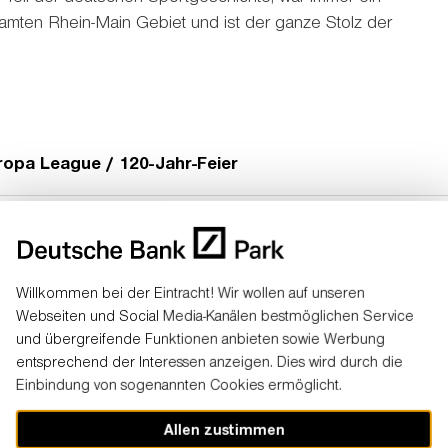
amten Rhein-Main Gebiet und ist der ganze Stolz der
uropa League / 120-Jahr-Feier
eague / Udo Lindenberg
 Die Heimspiele in der Europe League gegen Shakthar
and (1:1), Benfica Lissabon (2:0) und Chelsea (1:1)
Willkommen bei der Eintracht! Wir wollen auf unseren
tracht Museum / Fußball WM
deutschland mit Begeisterung verfolgt. Tausende, die
Webseiten und Social Media-Kanälen bestmöglichen Service
Sieg gegen Bayer Leverkusen am letzten Spieltag der
albfinalrückspiel bekommen haben, verfolgen das
und übergreifende Funktionen anbieten sowie Werbung
 Alex Meier (19 Saisontore) im Stadion die
entsprechend der Interessen anzeigen. Dies wird durch die
/ "Wunder vom Waldstadion"
n im Elfmeterschießen beim Public Viewing im Stadion.
ht.
Einbindung von sogenannten Cookies ermöglicht.
onzert mit U2 (360° Tour)
g
sind Andreas Gabalier, Pur, Rammstein, Pink und
tschko verteidigt vor 40.000 Zuschauern seinen WM-
Allen zustimmen
l / Supertramp / Madonna / Fußball-EM
-Länderspiel: Deutschland vs Polen
Gast im Stadion. Über 25.000 Fans feiern den 120.