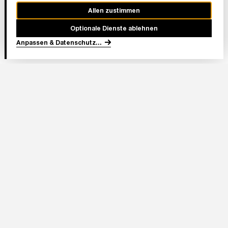
Allen zustimmen
Optionale Dienste ablehnen
Anpassen & Datenschutz
...
In Partnerschaft
Adresse Stadion:
Deutsche Bank Park
Mörfelder Landstraße 362
60528 Frankfurt am Main
Eintracht Frankfurt Stadion GmbH