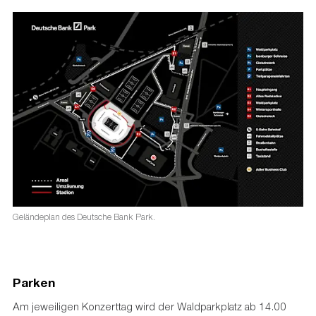
Geländeplan des Deutsche Bank Park.
Parken
Am jeweiligen Konzerttag wird der Waldparkplatz ab 14.00