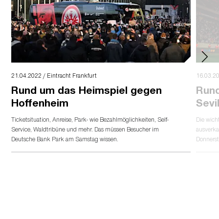
tägigen Isolation verpflichtet.
Für die Nutzung der
Tiefgarage im Stadion
ist
ein
gültiger TG-Parkschein erforderlich
.
Sämtliche Parkberechtigungen für die Tiefgarage
wurden im Vorfeld verschickt - es sind keine
Parkscheine mehr verfügbar.
21.04.2022 / Eintracht Frankfurt
16.03.20
Rund um das Heimspiel gegen
Rund
Hoffenheim
Sevil
Ticketsituation, Anreise, Park- wie Bezahlmöglichkeiten, Self-
Die wich
Service, Waldtribüne und mehr. Das müssen Besucher im
ausverka
Deutsche Bank Park am Samstag wissen.
Donnerst