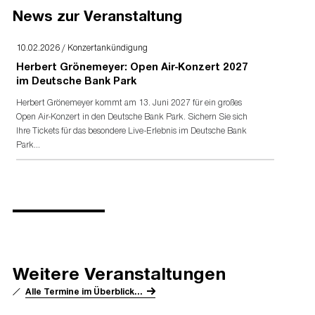
entertainment.de/presse
News zur Veranstaltung
PRESSEAKKREDITIERUNG
10.02.2026 / Konzertankündigung
Akkreditierungsformular
für Presse- und Medienvertreter
Herbert Grönemeyer: Open Air-Konzert 2027
im Deutsche Bank Park
Herbert Grönemeyer kommt am 13. Juni 2027 für ein großes
Open Air-Konzert in den Deutsche Bank Park. Sichern Sie sich
Ihre Tickets für das besondere Live-Erlebnis im Deutsche Bank
Park...
Weitere Veranstaltungen
Alle Termine im Überblick...