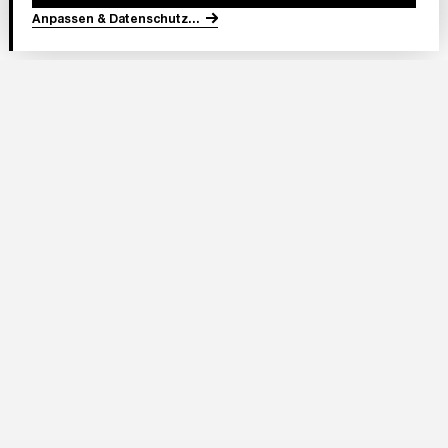
Anpassen & Datenschutz
...
In Partnerschaft
Adresse Stadion:
Deutsche Bank Park
Mörfelder Landstraße 362
60528 Frankfurt am Main
Eintracht Frankfurt Stadion GmbH
Im Herzen von Europa 1
60528 Frankfurt am Main
Telefon:
+49 (0)69 / 95503 1585