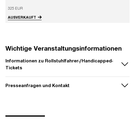
325 EUR
AUSVERKAUFT
Wichtige Veranstaltungsinformationen
Informationen zu Rollstuhlfahrer-/Handicapped-
Tickets
Presseanfragen und Kontakt
Rollstuhlfahrer- und Schwerbehinderte mit dem
Merkzeichen "B" wenden sich bitte an das Eventim
Callcenter unter
0421 - 353 638
.
PRESSEKONTAKT
Dirk Becker Entertainment GmbH
PRESSEMATERIAL
Bild- und Textmaterial finden Sie unter
www.dirkbecker-