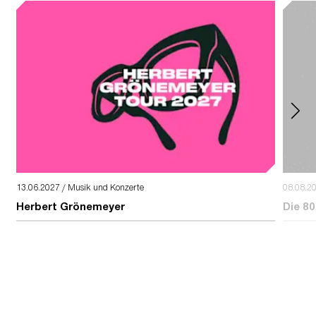
13.06.2027 / Musik und Konzerte
08.08.2
Herbert Grönemeyer
Die 80