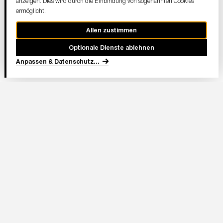
anzeigen. Dies wird durch die Einbindung von sogenannten Cookies
ermöglicht.
Allen zustimmen
Optionale Dienste ablehnen
Anpassen & Datenschutz
...
In Partnerschaft
Adresse Stadion:
Deutsche Bank Park
Mörfelder Landstraße 362
60528 Frankfurt am Main