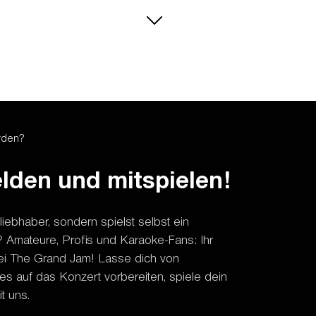
tzanspruch.
te per E-
arte
chendem
rd bei
ehmen.
erden?
kets zu je
lden und mitspielen!
flichtend.
n sich im
liebhaber, sondern spielst selbst ein
? Amateure, Profis und Karaoke-Fans: Ihr
bei The Grand Jam! Lasse dich von
s auf das Konzert vorbereiten, spiele dein
t uns.