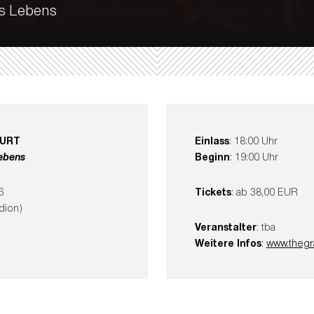
es Lebens
FURT
Einlass
: 18:00 Uhr
ebens
Beginn
: 19:00 Uhr
6
Tickets
: ab 38,00 EUR
dion)
Veranstalter
: tba
Weitere Infos
:
www.theg