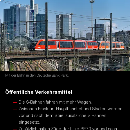
Ihre Programme und Projekte decken ein breites Spektrum
an Klimaschutzaktivitäten ab: Von der Entwicklung langfristiger
Strategien bis hin zu konkreten Hilfestellungen und investiven
Fördermaßnahmen. Diese Vielfalt ist Garant für gute Ideen. Die
Nationale Klimaschutzinitiative trägt zu einer Verankerung des
Klimaschutzes vor Ort bei. Von ihr profitieren
Verbraucherinnen und Verbraucher ebenso wie Unternehmen,
Kommunen oder Bildungseinrichtungen.
Mit der Bahn in den Deutsche Bank Park.
Öffentliche Verkehrsmittel
Die S-Bahnen fahren mit mehr Wagen.
Zwischen Frankfurt Hauptbahnhof und Stadion werden
vor und nach dem Spiel zusätzliche S-Bahnen
eingesetzt.
Zusätzlich halten Züge der Linie RE70 vor und nach