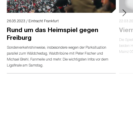
26.05.2023 / Eintracht Frankfurt
22.03.20
Rund um das Heimspiel gegen
Vier
Freiburg
Die Spie
beiden H
Sonderverkehrshinweise, insbesondere wegen der Parksituation
Mainz 05
parallel zum Wäldchestag, Waldtribüne mit Peter Fischer und
Michael Brehl, Fanmeile und mehr. Die wichtigsten Infos vor dem
Ligafinale am Samstag.