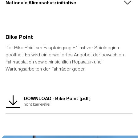
Nationale Klimaschutzinitiative
Bike Point
Der Bike Point am Haupteingang E1 hat vor Spielbeginn
geöffnet. Es wird ein erweitertes Angebot der bewachten
Fahrradstation sowie hinsichtlich Reparatur- und
Wartungsarbeiten der Fahrräder geben.
Gefördert durch das Bundesministerium für Wirtschaft und Klimaschutz sowie
die Nationale Klimaschutzinitiative.
DOWNLOAD - Bike Point [pdf]
nicht barrierefrei
Mit der Nationalen Klimaschutzinitiative initiiert und fördert die
Bundesregierung seit 2008 zahlreiche Projekte, die einen
Beitrag zur Senkung der Treibhausgasemissionen leisten.