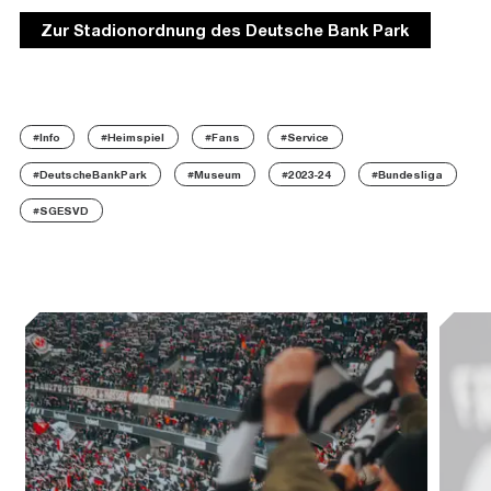
Zur Stadionordnung des Deutsche Bank Park
#Info
#Heimspiel
#Fans
#Service
#DeutscheBankPark
#Museum
#2023-24
#Bundesliga
#SGESVD