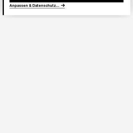
Anpassen & Datenschutz
...
In Partnerschaft
Adresse Stadion:
Deutsche Bank Park
Mörfelder Landstraße 362
60528 Frankfurt am Main
Eintracht Frankfurt Stadion GmbH
Im Herzen von Europa 1
60528 Frankfurt am Main
Telefon:
+49 (0)69 / 95503 1585