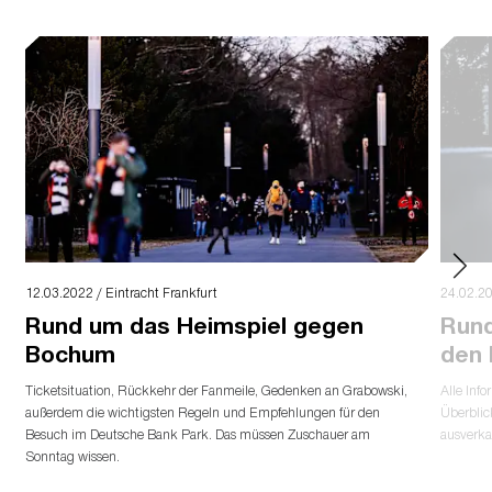
12.03.2022 / Eintracht Frankfurt
24.02.20
Rund um das Heimspiel gegen
Rund
Bochum
den 
Ticketsituation, Rückkehr der Fanmeile, Gedenken an Grabowski,
Alle Inf
außerdem die wichtigsten Regeln und Empfehlungen für den
Überblic
Besuch im Deutsche Bank Park. Das müssen Zuschauer am
ausverka
Sonntag wissen.