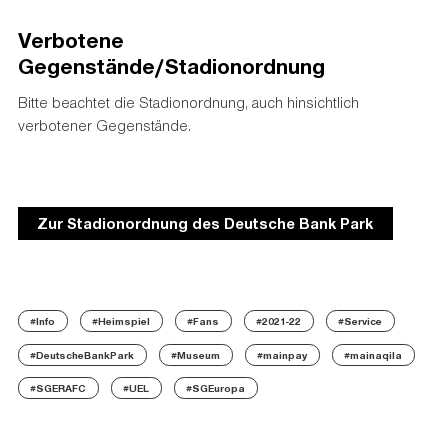
Verbotene
Gegenstände/Stadionordnung
Bitte beachtet die Stadionordnung, auch hinsichtlich
verbotener Gegenstände.
Zur Stadionordnung des Deutsche Bank Park
#Info
#Heimspiel
#Fans
#2021-22
#Service
#DeutscheBankPark
#Museum
#mainpay
#mainaqila
#SGERAFC
#UEL
#SGEuropa