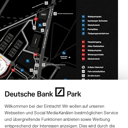
Willkommen bei der Eintracht! Wir wollen auf unseren
Webseiten und Social Media-Kanälen bestmöglichen Service
und übergreifende Funktionen anbieten sowie Werbung
rk
entsprechend der Interessen anzeigen. Dies wird durch die