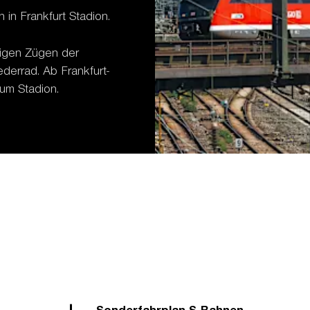
 in Frankfurt Stadion.
igen Zügen der
derrad. Ab Frankfurt-
zum Stadion.
Sonderfahrplan S-Bahnen