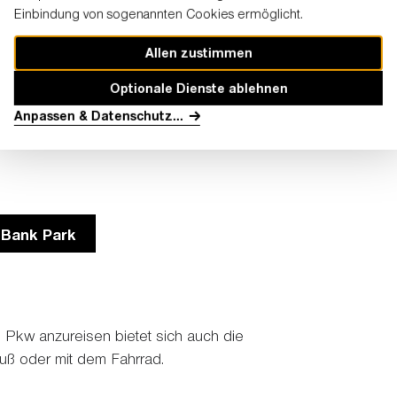
Einbindung von sogenannten Cookies ermöglicht.
Allen zustimmen
Optionale Dienste ablehnen
tze Waldparkplatz, Gleisdreieck und Isenburger
Anpassen & Datenschutz
...
ein. Die Parkgebühr beträgt sechs Euro pro Pkw.
 Bank Park
 Pkw anzureisen bietet sich auch die
Fuß oder mit dem Fahrrad.