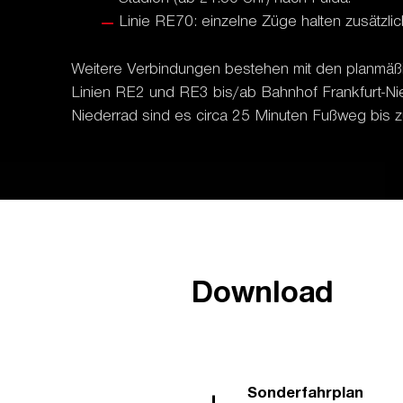
Linie RE70: einzelne Züge halten zusätzlich
Weitere Verbindungen bestehen mit den planmäß
Linien RE2 und RE3 bis/ab Bahnhof Frankfurt-Nie
Niederrad sind es circa 25 Minuten Fußweg bis 
Download
Sonderfahrplan