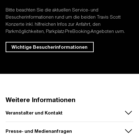
Ticket
s ist ab 3 Tage nach Onsale bis 4 Tage vor
der Show 12 Uhr möglich. Nach Ablauf der Frist
Bitte beachten Sie die aktuellen Service- und
ist ein Tickettransfer nicht mehr möglich.
Besucherinformationen rund um die beiden Travis Scott
Konzerte inkl. hilfreichen Infos zur Anfahrt, den
Parkmöglichkeiten, Parkplatz-PreBooking-Angeboten uvm.
Wichtige Besucherinformationen
Weitere Informationen
Veranstalter und Kontakt
Presse- und Medienanfragen
Veranstalter: