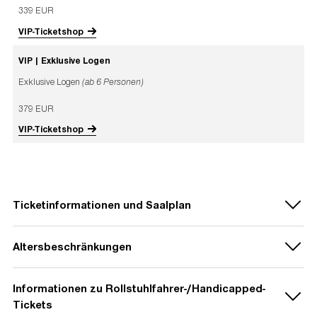
339 EUR
VIP-Ticketshop
VIP | Exklusive Logen
Exklusive Logen
(ab 6 Personen)
379 EUR
VIP-Ticketshop
Ticketinformationen und Saalplan
Altersbeschränkungen
Ticketverkauf ab:
Informationen zu Rollstuhlfahrer-/Handicapped-
Mittwoch, 15. Mai um 15 Uhr
: Telekom Prio
Für
Kinder unter sechs (6) Jahren
können
Tickets für Privatkunden der Deutschen Telekom
Tickets
wir keine Empfehlung aussprechen. Sollten Sie