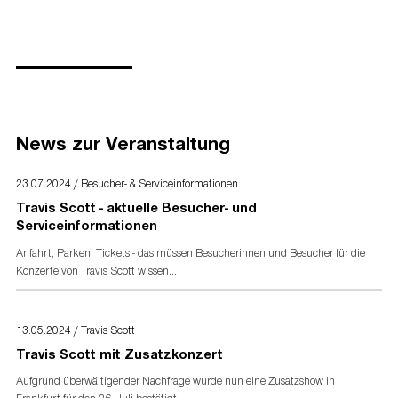
Live Nation GmbH
Chausseestraße 1
Pressekontakt
10115 Berlin
Live Nation GmbH
Kontakt:
Pressematerial
info@livenation.de
Bild- und Textmaterial finden Sie unter
www.livenation-
promotion.de
News zur Veranstaltung
Presseakkreditierung
23.07.2024 / Besucher- & Serviceinformationen
Akkreditierungsformular
für Presse- und Medienvertreter
Travis Scott - aktuelle Besucher- und
Serviceinformationen
Anfahrt, Parken, Tickets - das müssen Besucherinnen und Besucher für die
Konzerte von Travis Scott wissen...
13.05.2024 / Travis Scott
Travis Scott mit Zusatzkonzert
Aufgrund überwältigender Nachfrage wurde nun eine Zusatzshow in