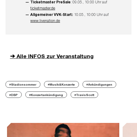
Ticketmaster PreSale
: 09.05., 10:00 Uhr auf
ticketmaster.de
Allgemeiner VVK-Start:
10.05., 10:00 Uhr auf
www.livenation.de
➔ Alle INFOS zur Veranstaltung
#Stadionsommer
#Musik&Konzerte
#Ankündigungen
#DBP
#Konzertankündigung
#TravisScott