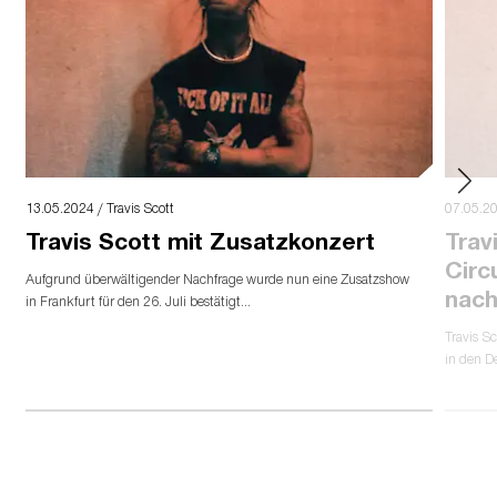
13.05.2024 / Travis Scott
07.05.20
Travis Scott mit Zusatzkonzert
Trav
Circ
Aufgrund überwältigender Nachfrage wurde nun eine Zusatzshow
nach
in Frankfurt für den 26. Juli bestätigt...
Travis S
in den D