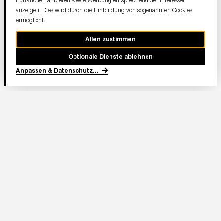
Funktionen anbieten sowie Werbung entsprechend der Interessen
anzeigen. Dies wird durch die Einbindung von sogenannten Cookies
ermöglicht.
Allen zustimmen
Optionale Dienste ablehnen
Anpassen & Datenschutz
...
In Partnerschaft
Adresse Stadion:
Deutsche Bank Park
Mörfelder Landstraße 362
60528 Frankfurt am Main