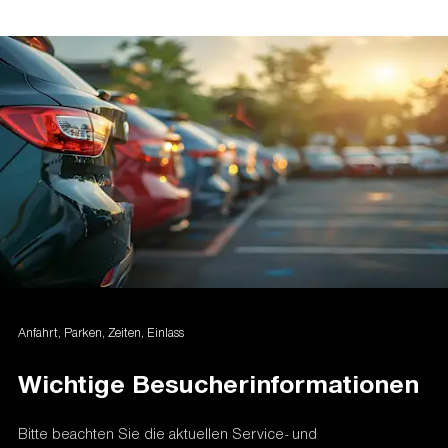
Rollstuhlfahrer
und
Schwerbehinderte mit
Merkzeichen "B"
wenden sich bitte an das
Ticket-Call Center:
+49 (0)30 - 40 818 824
(Ortstarif)
. Der Service ist täglich von 10 Uhr - 18
Uhr erreichbar.
Anfahrt, Parken, Zeiten, Einlass
Wichtige Besucherinformationen
Bitte beachten Sie die aktuellen Service- und