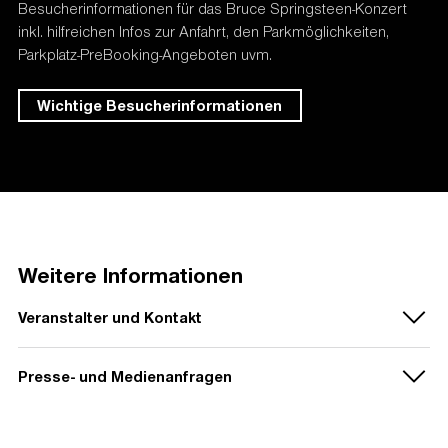
Besucherinformationen für das Bruce Springsteen-Konzert
inkl. hilfreichen Infos zur Anfahrt, den Parkmöglichkeiten,
Parkplatz-PreBooking-Angeboten uvm.
Wichtige Besucherinformationen
Weitere Informationen
Veranstalter und Kontakt
Presse- und Medienanfragen
Veranstalter:
Live Nation GmbH
Mörikestraße 14