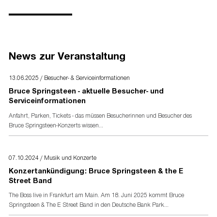
Pressekontakt
60320 Frankfurt am Main
Live Nation GmbH
Kontakt:
Pressematerial
E-Mail:
info@livenation.de
Bild- und Textmaterial finden Sie unter
www.livenation-
Telefon:
+49 (0)69 - 956 202 0
promotion.de
News zur Veranstaltung
Presseakkreditierung
13.06.2025 / Besucher- & Serviceinformationen
Akkreditierungsformular
für Presse- und Medienvertreter
Bruce Springsteen - aktuelle Besucher- und
Serviceinformationen
Anfahrt, Parken, Tickets - das müssen Besucherinnen und Besucher des
Bruce Springsteen-Konzerts wissen...
07.10.2024 / Musik und Konzerte
Konzertankündigung: Bruce Springsteen & the E
Street Band
The Boss live in Frankfurt am Main. Am 18. Juni 2025 kommt Bruce
Springsteen & The E Street Band in den Deutsche Bank Park...