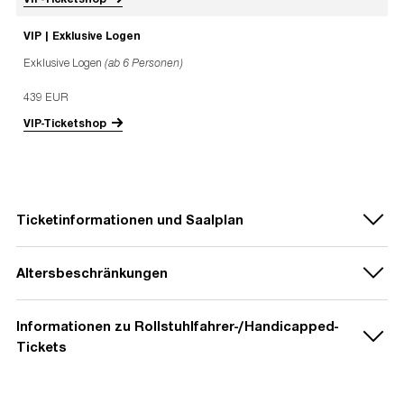
VIP | Exklusive Logen
Exklusive Logen
(ab 6 Personen)
439 EUR
VIP-Ticketshop
Ticketinformationen und Saalplan
Altersbeschränkungen
Informationen zu Rollstuhlfahrer-/Handicapped-
Laut Veranstalter gelten
keine
Tickets
grundsätzlichen Altersbeschränkungen
.