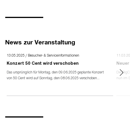
News zur Veranstaltung
13.05.2025 / Besucher- & Serviceinformationen
11.03.2
Konzert 50 Cent wird verschoben
Neuer
Das ursprünglich für Montag, den 09.06.2025 geplante Konzert
Die Big
von 50 Cent wird auf Sonntag, den 08.06.2025 verschoben...
nun im S