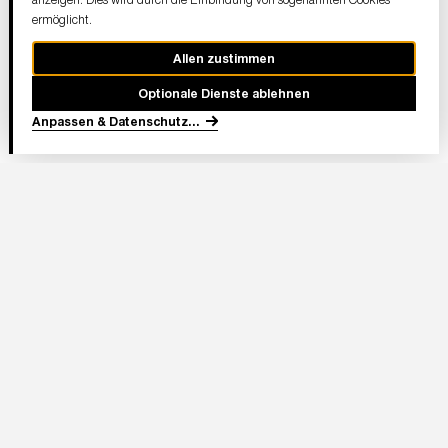
ermöglicht.
Allen zustimmen
Optionale Dienste ablehnen
Anpassen & Datenschutz
...
In Partnerschaft
Adresse Stadion:
Deutsche Bank Park
Mörfelder Landstraße 362
60528 Frankfurt am Main