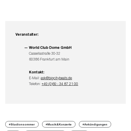
Veranstalter:
World Club Dome GmbH
Cassellastraße 30-32
60386 Frankfurt am Main
Kontakt:
E-Mail:
ask@bigcitybeats.de
Telefon:
+49 (0)69 - 34 87 21 00
#Stadionsommer
#Musik&Konzerte
#Ankündigungen