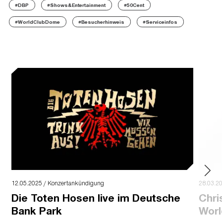
#DBP
#Shows&Entertainment
#50Cent
#WorldClubDome
#Besucherhinweis
#Serviceinfos
12.05.2025 / Konzertankündigung
28.03.2
Die Toten Hosen live im Deutsche
Chri
Bank Park
Worl