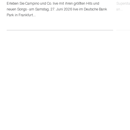
Erleben Sie Campino und Co. live mit ihren größten Hits und
Superst
neuen Songs - am Samstag, 27. Juni 2026 live im Deutsche Bank
an...
Park in Frankfurt...