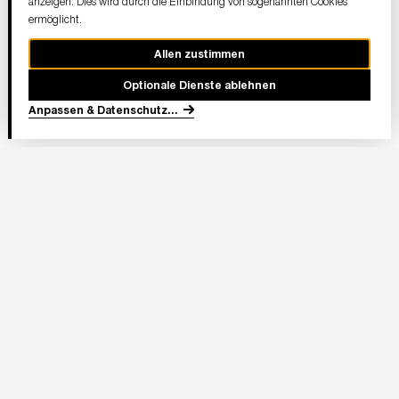
anzeigen. Dies wird durch die Einbindung von sogenannten Cookies
ermöglicht.
Allen zustimmen
Optionale Dienste ablehnen
Anpassen & Datenschutz
...
In Partnerschaft
Adresse Stadion:
Deutsche Bank Park
Mörfelder Landstraße 362
60528 Frankfurt am Main