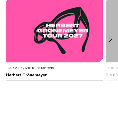
13.06.2027 / Musik und Konzerte
08.08.2
Herbert Grönemeyer
Die 80