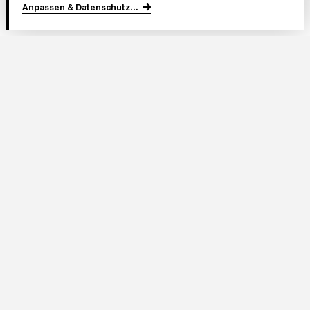
Anpassen & Datenschutz
...
In Partnerschaft
Adresse Stadion:
Deutsche Bank Park
Mörfelder Landstraße 362
60528 Frankfurt am Main
Eintracht Frankfurt Stadion GmbH
Im Herzen von Europa 1
60528 Frankfurt am Main
Telefon:
+49 (0)69 / 95503 1585