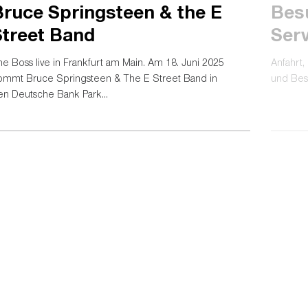
Bruce Springsteen & the E
Bes
Street Band
Ser
e Boss live in Frankfurt am Main. Am 18. Juni 2025
Anfahrt
ommt Bruce Springsteen & The E Street Band in
und Bes
en Deutsche Bank Park...
Eintracht Frankfurt Stadion GmbH
Im Herzen von Europa 1
60528 Frankfurt am Main
Telefon:
+49 (0)69 / 95503 1585