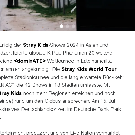
rfolg der
Stray Kids
-Shows 2024 in Asien und
oldzertifizierte globale K-Pop-Phänomen 20 weitere
greiche
<dominATE>
-Welttournee in Lateinamerika,
ritannien angekündigt. Die
Stray Kids World Tour
omplette Stadiontournee und die lang erwartete Rückkehr
ANIAC“, die 42 Shows in 18 Städten umfasste. Mit
tray Kids
noch mehr Regionen erreichen und noch
nde) rund um den Globus ansprechen. Am 15. Juli
exklusives Deutschlandkonzert im Deutsche Bank Park
.
rtainment produziert und von Live Nation vermarktet.