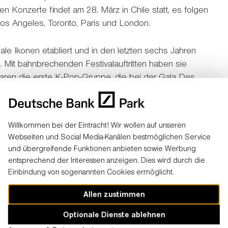
n Konzerte findet am 28. März in Chile statt, es folgen
, Los Angeles, Toronto, Paris und London.
ale Ikonen etabliert und in den letzten sechs Jahren
t. Mit bahnbrechenden Festivalauftritten haben sie
aren die erste K-Pop-Gruppe, die bei der Gala Des
4 Headliner bei großen Festivals wie dem Lollapalooza
land sowie dem BST Hyde Park in London war.
Willkommen bei der Eintracht! Wir wollen auf unseren
Webseiten und Social Media-Kanälen bestmöglichen Service
und übergreifende Funktionen anbieten sowie Werbung
entsprechend der Interessen anzeigen. Dies wird durch die
Einbindung von sogenannten Cookies ermöglicht.
Boyband von JYP Entertainment, die im März 2018
Allen zustimmen
Gruppe steht für ihre Entschlossenheit, mit
dem alten System zu brechen und auszubrechen. Alle
Optionale Dienste ablehnen
ntiert in Gesang, Rap sowie Performance, sondern haben