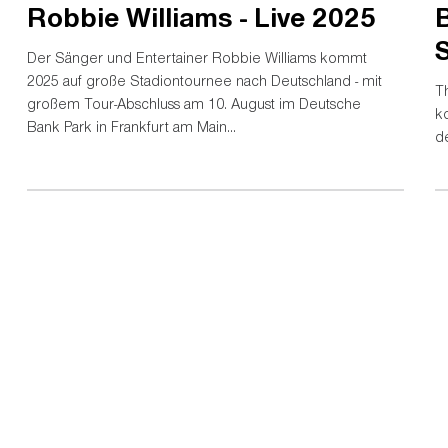
Robbie Williams - Live 2025
Der Sänger und Entertainer Robbie Williams kommt
2025 auf große Stadiontournee nach Deutschland - mit
Th
großem Tour-Abschluss am 10. August im Deutsche
k
Bank Park in Frankfurt am Main...
d
Adresse Stadion:
Deutsche Bank Park
Mörfelder Landstraße 362
60528 Frankfurt am Main