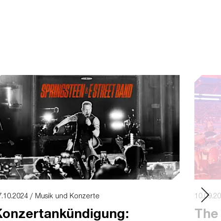
7.10.2024 / Musik und Konzerte
10.09.2
Konzertankündigung:
The 