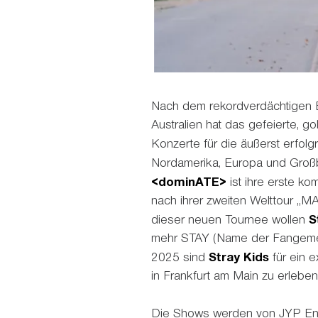
Nach dem rekordverdächtigen E
Australien hat das gefeierte, g
Konzerte für die äußerst erfol
Nordamerika, Europa und Großb
<dominATE>
ist ihre erste k
nach ihrer zweiten Welttour „M
dieser neuen Tournee wollen
S
mehr STAY (Name der Fangemei
2025 sind
Stray Kids
für ein 
in Frankfurt am Main zu erleben
Die Shows werden von JYP Ente