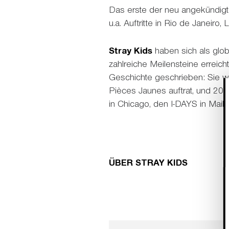
Das erste der neu angekündigte
u.a. Auftritte in Rio de Janeiro
Stray Kids
haben sich als glob
zahlreiche Meilensteine erreich
Geschichte geschrieben: Sie w
Pièces Jaunes auftrat, und 202
in Chicago, den I-DAYS in Mai
ÜBER STRAY KIDS
Stray Kids ist eine 8-köpfige 
gegründet wurde. Der Name der 
Traditionen, Formalitäten und 
Mitglieder sind nicht nur tale