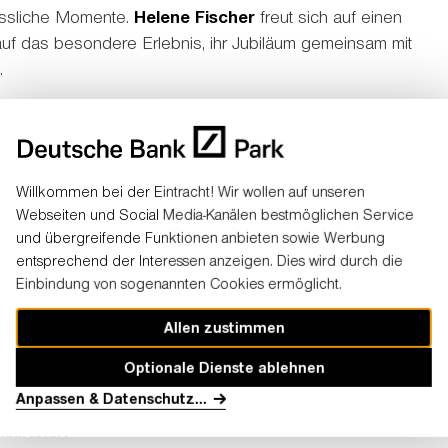
essliche Momente.
Helene Fischer
freut sich auf einen
uf das besondere Erlebnis, ihr Jubiläum gemeinsam mit
.
show im
Deutsche Bank Park
startet in Kürze.
Willkommen bei der Eintracht! Wir wollen auf unseren
Webseiten und Social Media-Kanälen bestmöglichen Service
und übergreifende Funktionen anbieten sowie Werbung
entsprechend der Interessen anzeigen. Dies wird durch die
 360° STADION TOUR 2026
Einbindung von sogenannten Cookies ermöglicht.
 ##
Freitag, 19. Juni 2026
// Deutsche Bank Park
Allen zustimmen
2026
// Deutsche Bank Park
Optionale Dienste ablehnen
Anpassen & Datenschutz
...
kaufsstart