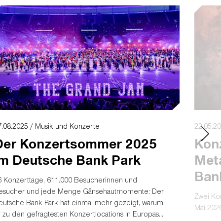
7.08.2025 / Musik und Konzerte
22.05.2
Der Konzertsommer 2025
Kon
im Deutsche Bank Park
Meta
Ban
6 Konzerttage, 611.000 Besucherinnen und
esucher und jede Menge Gänsehautmomente: Der
Zwei Ko
eutsche Bank Park hat einmal mehr gezeigt, warum
Mai 2026
r zu den gefragtesten Konzertlocations in Europas