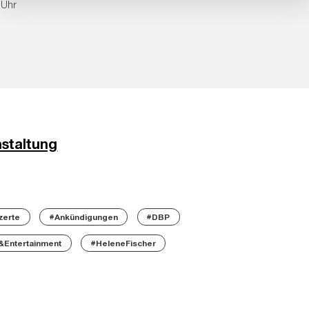
 Uhr
nstaltung
zerte
#Ankündigungen
#DBP
Entertainment
#HeleneFischer