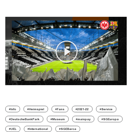
#Info
#Heimspiel
#Fans
#2021-22
#Service
#DeutscheBankPark
#Museum
#mainpay
#SGEuropa
#UEL
#International
#SGEBarca