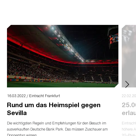
16.03.2022 / Eintracht Frankfurt
22.02.20
Rund um das Heimspiel gegen
25.0
Sevilla
erla
Die wichtigsten Regeln und Empfehlungen für den Besuch im
Eintrach
ausverkauften Deutsche Bank Park. Das müssen Zuschauer am
höhere A
Donnerstag wissen.
2G-Plus-