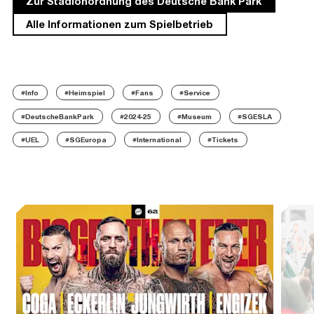
Zur Stadionordnung des Deutsche Bank Park
Alle Informationen zum Spielbetrieb
#Info
#Heimspiel
#Fans
#Service
#DeutscheBankPark
#2024-25
#Museum
#SGESLA
#UEL
#SGEuropa
#International
#Tickets