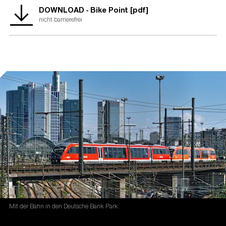
die Nationale Klimaschutzinitiative.
DOWNLOAD - Bike Point [pdf]
nicht barrierefrei
Mit der Nationalen Klimaschutzinitiative initiiert und fördert die
Bundesregierung seit 2008 zahlreiche Projekte, die einen
Beitrag zur Senkung der Treibhausgasemissionen leisten.
Ihre Programme und Projekte decken ein breites Spektrum
an Klimaschutzaktivitäten ab: Von der Entwicklung langfristiger
Strategien bis hin zu konkreten Hilfestellungen und investiven
Fördermaßnahmen. Diese Vielfalt ist Garant für gute Ideen. Die
Nationale Klimaschutzinitiative trägt zu einer Verankerung des
Klimaschutzes vor Ort bei. Von ihr profitieren
Verbraucherinnen und Verbraucher ebenso wie Unternehmen,
Kommunen oder Bildungseinrichtungen.
Mit der Bahn in den Deutsche Bank Park.