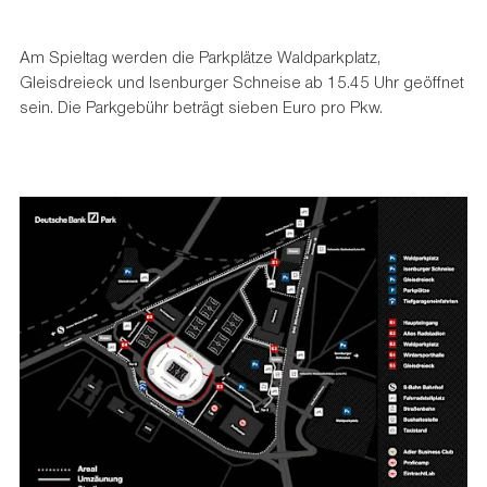
Am Spieltag werden die Parkplätze Waldparkplatz,
Gleisdreieck und Isenburger Schneise ab 15.45 Uhr geöffnet
sein. Die Parkgebühr beträgt sieben Euro pro Pkw.