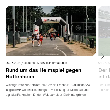
29.08.2024 / Besucher- & Serviceinformationen
04.07.20
Rund um das Heimspiel gegen
Der 
Hoffenheim
ist 
Wichtige Infos zur Anreise: Die Ausfahrt Frankfurt-Süd auf der A3
Der Bund
ist gesperrt! Weitere Neuerungen: PreBooking für Niederrad und
Eintrach
digitales Parksystem für den Waldparkplatz. Die Hintergründe.