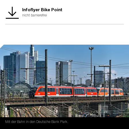
die Nationale Klimaschutzinitiative.
Infoflyer Bike Point
nicht barrierefrei
Mit der Nationalen Klimaschutzinitiative initiiert und fördert die
Bundesregierung seit 2008 zahlreiche Projekte, die einen
Beitrag zur Senkung der Treibhausgasemissionen leisten.
Ihre Programme und Projekte decken ein breites Spektrum
an Klimaschutzaktivitäten ab: Von der Entwicklung langfristiger
Strategien bis hin zu konkreten Hilfestellungen und investiven
Fördermaßnahmen. Diese Vielfalt ist Garant für gute Ideen. Die
Nationale Klimaschutzinitiative trägt zu einer Verankerung des
Klimaschutzes vor Ort bei. Von ihr profitieren
Verbraucherinnen und Verbraucher ebenso wie Unternehmen,
Kommunen oder Bildungseinrichtungen.
Mit der Bahn in den Deutsche Bank Park.