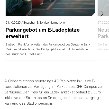
31.10.2025 / Besucher- & Serviceinformationen
27.08.20
Parkangebot um E-Ladeplätze
Neue
erweitert
Par
Eintracht Frankfurt erweitert das Parkangebot des Deutsche Bank
Die Eint
Park um E-Ladeplätze. Das Pilotprojekt startet mit Unterstützung
Monaten 
des Deutschen Fußball-Bund.
Außerdem stehen neuerdings 40 Parkplätze inklusive E-
Ladestationen zur Verfügung im Parkus des DFB-Campus zur
Verfügung. Der Preis für ein Lade-Parkticket beträgt 25 Euro
inklusive der Stromkosten für den gesamten Ladevorgang
während des Stadionbesuchs.