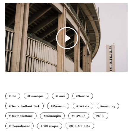
#Info
#Heimspiel
#Fans
#Service
#DeutscheBankPark
#Museum
#Tickets
#mainpay
#DeutscheBank
#mainaqila
#2025-26
#UCL
#International
#SGEuropa
#SGEAtalanta