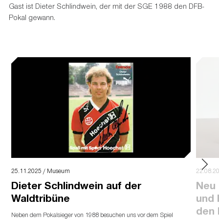
Gast ist Dieter Schlindwein, der mit der SGE 1988 den DFB-
Pokal gewann.
25.11.2025 / Museum
22.08.2
Dieter Schlindwein auf der
Neu 
Waldtribüne
und 
den 
Neben dem Pokalsieger von 1988 besuchen uns vor dem Spiel