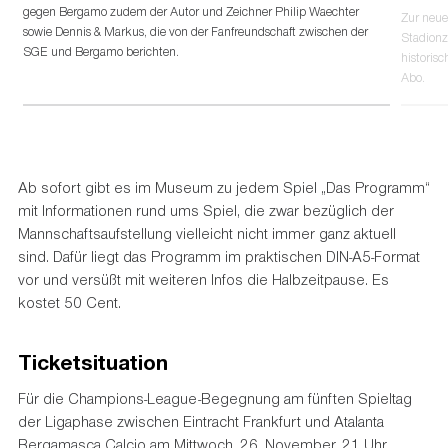
gegen Bergamo zudem der Autor und Zeichner Philip Waechter
Zur neue
sowie Dennis & Markus, die von der Fanfreundschaft zwischen der
Stadionz
SGE und Bergamo berichten.
historis
Abo.
Ab sofort gibt es im Museum zu jedem Spiel „Das Programm“
mit Informationen rund ums Spiel, die zwar bezüglich der
Mannschaftsaufstellung vielleicht nicht immer ganz aktuell
sind. Dafür liegt das Programm im praktischen DIN-A5-Format
vor und versüßt mit weiteren Infos die Halbzeitpause. Es
kostet 50 Cent.
Ticketsituation
Für die Champions-League-Begegnung am fünften Spieltag
der Ligaphase zwischen Eintracht Frankfurt und Atalanta
Bergamasca Calcio am Mittwoch, 26. November, 21 Uhr,