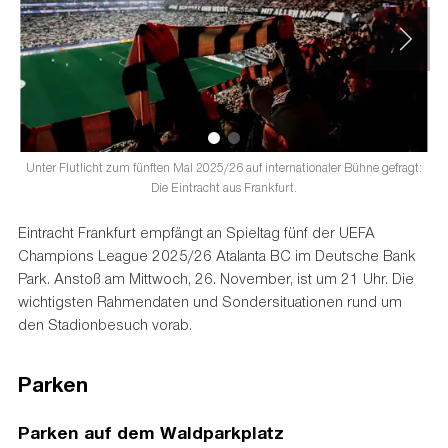
Unter Flutlicht zum fünften Mal 2025/26 auf internationaler Bühne gefragt:
D
Die Eintracht aus Frankfurt.
Eintracht Frankfurt empfängt an Spieltag fünf der UEFA
Champions League 2025/26 Atalanta BC im Deutsche Bank
Park. Anstoß am Mittwoch, 26. November, ist um 21 Uhr. Die
wichtigsten Rahmendaten und Sondersituationen rund um
den Stadionbesuch vorab.
Parken
Parken auf dem Waldparkplatz