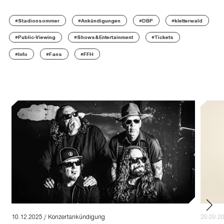
#Stadionsommer
#Ankündigungen
#DBP
#kletterwald
#Public-Viewing
#Shows&Entertainment
#Tickets
#Info
#Fans
#FFH
10.12.2025 / Konzertankündigung
29.09.2