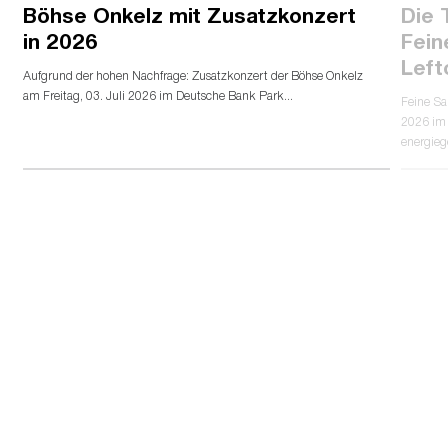
Böhse Onkelz mit Zusatzkonzert
Die 
in 2026
Fein
Left
Aufgrund der hohen Nachfrage: Zusatzkonzert der Böhse Onkelz
am Freitag, 03. Juli 2026 im Deutsche Bank Park...
Feine Sa
2026 im 
energieg