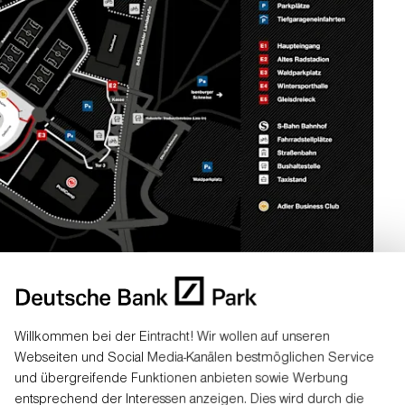
rk.
Willkommen bei der Eintracht! Wir wollen auf unseren
Webseiten und Social Media-Kanälen bestmöglichen Service
und übergreifende Funktionen anbieten sowie Werbung
entsprechend der Interessen anzeigen. Dies wird durch die