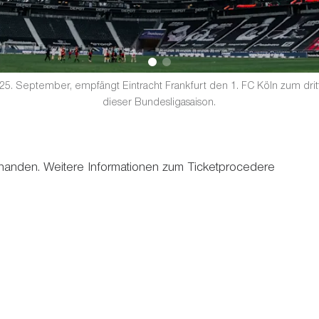
5. September, empfängt Eintracht Frankfurt den 1. FC Köln zum dri
dieser Bundesligasaison.
rhanden. Weitere Informationen zum Ticketprocedere