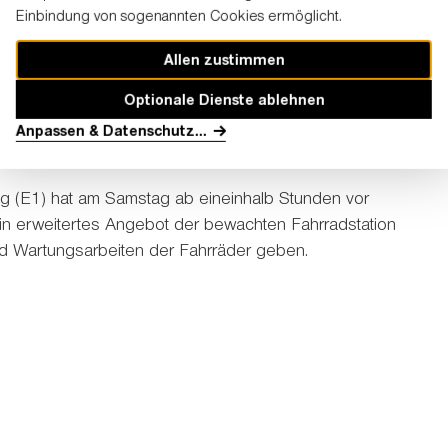
Einbindung von sogenannten Cookies ermöglicht.
tze Gleisdreieck, Waldparkplatz und Isenburger
t sein. Die Parkgebühr beträgt sechs Euro pro Pkw.
Allen zustimmen
Optionale Dienste ablehnen
Anpassen & Datenschutz
...
g (E1) hat am Samstag ab eineinhalb Stunden vor
ein erweitertes Angebot der bewachten Fahrradstation
und Wartungsarbeiten der Fahrräder geben.