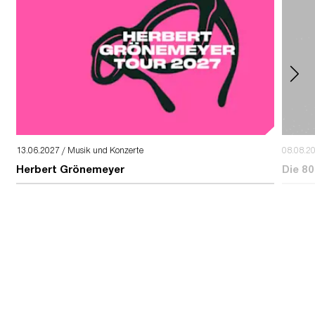
13.06.2027 / Musik und Konzerte
08.08.2
Herbert Grönemeyer
Die 80