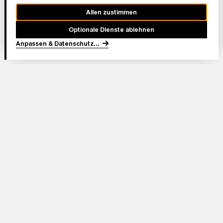
Allen zustimmen
Optionale Dienste ablehnen
Anpassen & Datenschutz
...
In Partnerschaft
Adresse Stadion:
Deutsche Bank Park
Mörfelder Landstraße 362
60528 Frankfurt am Main