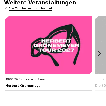
Weitere Veranstaltungen
office@deutschebankpark.de
Alle Termine im Überblick...
13.06.2027 / Musik und Konzerte
08.08.2
Herbert Grönemeyer
Die 80