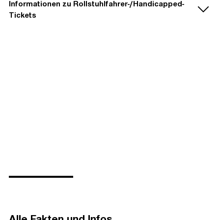
Informationen zu Rollstuhlfahrer-/Handicapped-
Tickets
nur
online
und im Rahmen der
Tickets
Veranstaltungen im
Südbahnhof
erhältlich.
Die Karten beinhalten das
RMV-Kombiticket
zur
kostenfreien An- und Abfahrt
mit den
Rollstuhlfahrer
und
Schwerbehinderte mit
öffentlichen Verkehrsmitteln.
Merkzeichen "B"
wenden sich bitte per E-Mail an:
Freie Platzwahl
im Innenraum des Deutsche
handicapped-ticket@deutschebankpark.de
.
Bank Park.
Alle Fakten und Infos