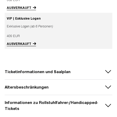
AUSVERKAUFT
VIP | Exklusive Logen
Exklusive Logen
(ab 6 Personen)
409 EUR
AUSVERKAUFT
Ticketinformationen und Saalplan
Altersbeschränkungen
Ticketverkauf ab:
Informationen zu Rollstuhlfahrer-/Handicapped-
Fr., 15. November 2024, 11:00 Uhr
Der
Verkauf von Tickets an Kinder unter 6
www.eventim.de
Tickets
Jahren
ist ausgeschlossen. Für sie darf auch