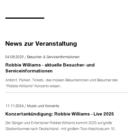
Strausberger Platz 2
Pressekontakt
10243 Berlin
MCT Agentur GmbH
Kontakt:
Pressematerial
Web:
www.mct-agentur.com
Bild- und Textmaterial finden Sie unter
www.mct-
Telefon:
+49 (0)30 - 5363 8200
agentur.com
News zur Veranstaltung
Lokaler Veranstalter:
Presseakkreditierung
concertteam nrw GmbH
04.08.2025 / Besucher- & Serviceinformationen
Akkreditierungsformular
für Presse- und Medienvertreter
Niederrheinstr. 116
Robbie Williams - aktuelle Besucher- und
40474 Düsseldorf
Serviceinformationen
Kontakt:
Anfahrt, Parken, Tickets - das müssen Besucherinnen und Besucher des
E-Mail:
ctd@concertteam.de
"Robbie Williams"-Konzerts wissen...
Telefon:
+49 (0)211 - 491 59 90
11.11.2024 / Musik und Konzerte
Konzertankündigung: Robbie Williams - Live 2025
Der Sänger und Entertainer Robbie Williams kommt 2025 auf große
Stadiontournee nach Deutschland - mit großem Tour-Abschluss am 10.