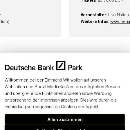
Tickets
: ab 76,00 EUR
5
Veranstalter
: Live Nati
dion)
Weitere Infos
:
www.livena
überwältigenden Nachfrage! Fünf Grammys, ein
t – und jetzt die
Grand National Tour
!
KENDRICK
n nach Frankfurt. Gemeinsam mit
SZA
bringt er am
Willkommen bei der Eintracht! Wir wollen auf unseren
Webseiten und Social Media-Kanälen bestmöglichen Service
wie am
Samstag, 05. Juli 2025
den
Deutsche Bank
und übergreifende Funktionen anbieten sowie Werbung
entsprechend der Interessen anzeigen. Dies wird durch die
Einbindung von sogenannten Cookies ermöglicht.
Allen zustimmen