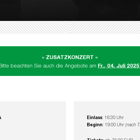
» ZUSATZKONZERT «
Bitte beachten Sie auch die Angebote am
Fr., 04. Juli 2025
A
Einlass
: 16:30 Uhr
Beginn
: 19:00 Uhr
(nach T