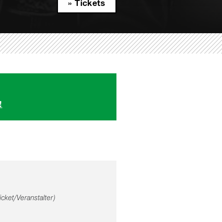
» Tickets
!
icket/Veranstalter)