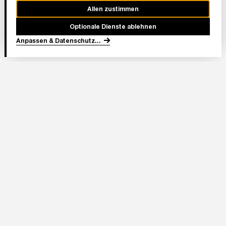
Allen zustimmen
Optionale Dienste ablehnen
Anpassen & Datenschutz
...
In Partnerschaft
Adresse Stadion:
Deutsche Bank Park
Mörfelder Landstraße 362
60528 Frankfurt am Main
Eintracht Frankfurt Stadion GmbH