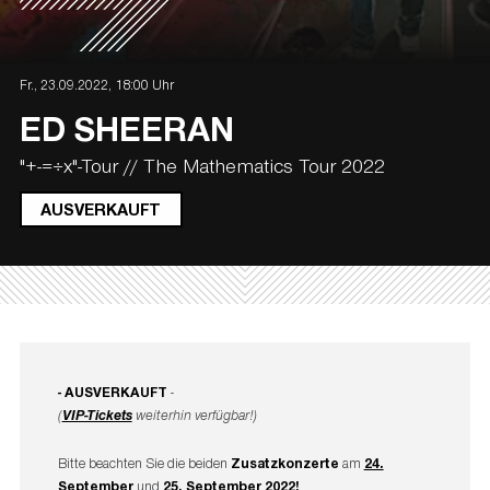
Fr., 23.09.2022, 18:00 Uhr
ED SHEERAN
"+-=÷x"-Tour // The Mathematics Tour 2022
AUSVERKAUFT
- AUSVERKAUFT
-
(
VIP-Tickets
weiterhin verfügbar!)
Bitte beachten Sie die beiden
Zusatzkonzerte
am
24.
September
und
25. September 2022
!