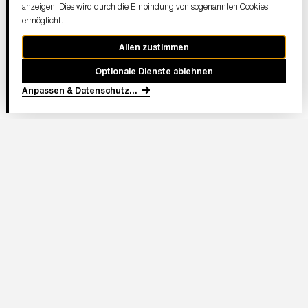
anzeigen. Dies wird durch die Einbindung von sogenannten Cookies
ermöglicht.
Allen zustimmen
Optionale Dienste ablehnen
Anpassen & Datenschutz
...
In Partnerschaft
Adresse Stadion:
Deutsche Bank Park
Mörfelder Landstraße 362
60528 Frankfurt am Main