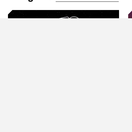
 95503 1585
08.08.2026 / Musik und Konzerte
1
Die 80er live
T