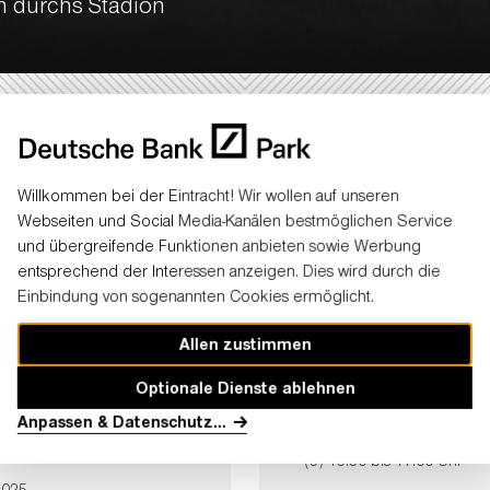
n durchs Stadion
Willkommen bei der Eintracht! Wir wollen auf unseren
VERKAUFT - alle verfügbaren Zeitslots sind bereits ausgebu
Webseiten und Social Media-Kanälen bestmöglichen Service
HIER
Für aktuelle Infos zum Eislaufen
klicken!
und übergreifende Funktionen anbieten sowie Werbung
entsprechend der Interessen anzeigen. Dies wird durch die
Einbindung von sogenannten Cookies ermöglicht.
Allen zustimmen
Optionale Dienste ablehnen
Einlass
: 11:30 Uhr
Anpassen & Datenschutz
...
n Deutsche Bank Park
Eiszeiten
: (1) 11:30 bis 1
(3) 15:30 bis 17:00 Uhr
2025