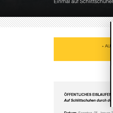
Einmal auf Schlittschuhe
» AUS
ÖFFENTLICHES EISLAUFEN
Auf Schlittschuhen durch de
Datum
: Sonntag, 05. Januar 