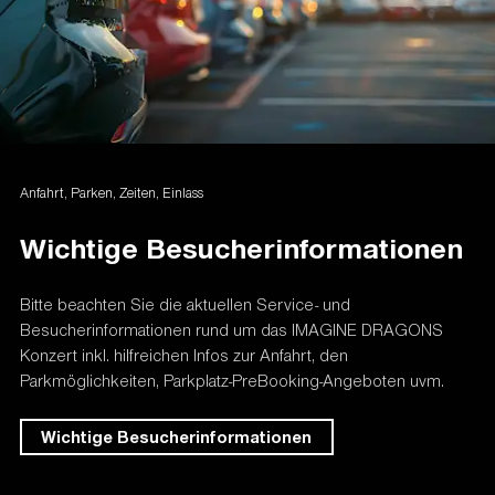
Jahren
dürfen nur in
Begleitung
eines
Erziehungsberechtigten/Erziehungsbeauftra
teilnehmen.
Für das Konzert stehen nur Mobile Tickets zur Verfügung.
Für dieses Event können pro Person maximal 6 Tickets
bestellt werden.
Anfahrt, Parken, Zeiten, Einlass
Ticketverkauf ab:
Wichtige Besucherinformationen
Telekom Prio Tickets:
Mi., 11.09.2024, 10:00 Uhr
(Online-Presale,
Bitte beachten Sie die aktuellen Service- und
48 Stunden)
Besucherinformationen rund um das IMAGINE DRAGONS
www.magentamusik.de
Konzert inkl. hilfreichen Infos zur Anfahrt, den
Parkmöglichkeiten, Parkplatz-PreBooking-Angeboten uvm.
RTL+ Prio Tickets
in Kooperation mit der
Telekom
Mi., 11.09.2024, 10:00 Uhr
(Online-Presale,
Wichtige Besucherinformationen
48 Stunden)
https://plus.rtl.de