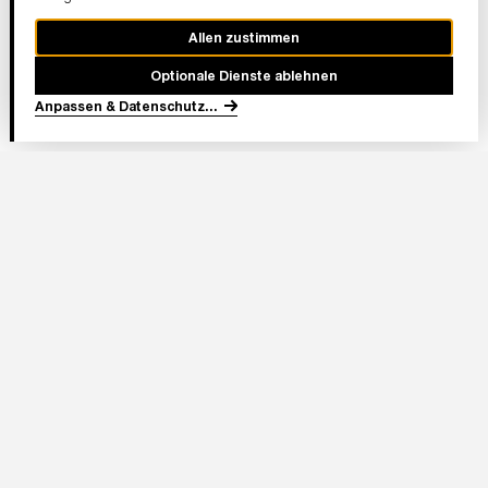
Allen zustimmen
Optionale Dienste ablehnen
Anpassen & Datenschutz
...
In Partnerschaft
Adresse Stadion:
Deutsche Bank Park
Mörfelder Landstraße 362
60528 Frankfurt am Main