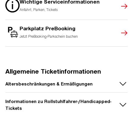
Wichtige Serviceinformationen
Anfahrt, Parken, Tickets
Parkplatz PreBooking
Jetzt PreBooking-Parkschein buchen
Allgemeine Ticketinformationen
Altersbeschränkungen & Ermäßigungen
Informationen zu Rollstuhlfahrer-/Handicapped-
Der Veranstalter gibt folgende Altersbeschränkungen und
Tickets
Hinweise bekannt:
Die Show ist für
Kinder unter 3 Jahren
Rollstuhlfahrer
und
Schwerbehinderte mit
aufgrund von Lautstärke & Pyrotechnik nicht