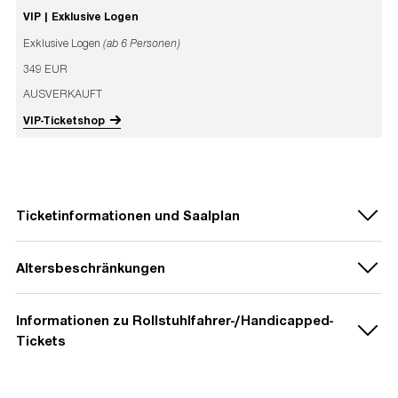
VIP | Exklusive Logen
Exklusive Logen
(ab 6 Personen)
349 EUR
AUSVERKAUFT
VIP-Ticketshop
Ticketinformationen und Saalplan
Altersbeschränkungen
Informationen zu Rollstuhlfahrer-/Handicapped-
Laut Veranstalter gibt es grundsätzlich
keine
Tickets
Altersbeschränkungen
.
Kinder und Jugendliche unter 16 Jahren
dürfen jedoch
nur in Begleitung eines