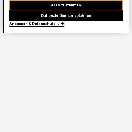
Allen zustimmen
Optionale Dienste ablehnen
Anpassen & Datenschutz
...
In Partnerschaft
Adresse Stadion:
Deutsche Bank Park
Mörfelder Landstraße 362
60528 Frankfurt am Main
Eintracht Frankfurt Stadion GmbH