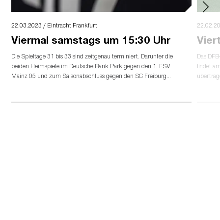
22.03.2023 / Eintracht Frankfurt
22.02.20
Viermal samstags um 15:30 Uhr
Vier
Die Spieltage 31 bis 33 sind zeitgenau terminiert. Darunter die
Das DFB-
beiden Heimspiele im Deutsche Bank Park gegen den 1. FSV
findet a
Mainz 05 und zum Saisonabschluss gegen den SC Freiburg...
übertrag