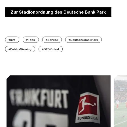
Zur Stadionordnung des Deutsche Bank Park
#Info
#Fans
#Service
#DeutscheBankPark
#Public-Viewing
#DFB-Pokal