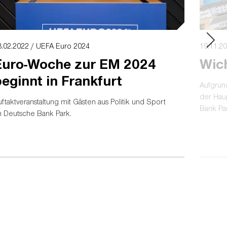
8.02.2022 / UEFA Euro 2024
19.11.20
Euro-Woche zur EM 2024
Wic
eginnt in Frankfurt
Aufgrund
der Hau
ftaktveranstaltung mit Gästen aus Politik und Sport
Bank Pa
m Deutsche Bank Park.