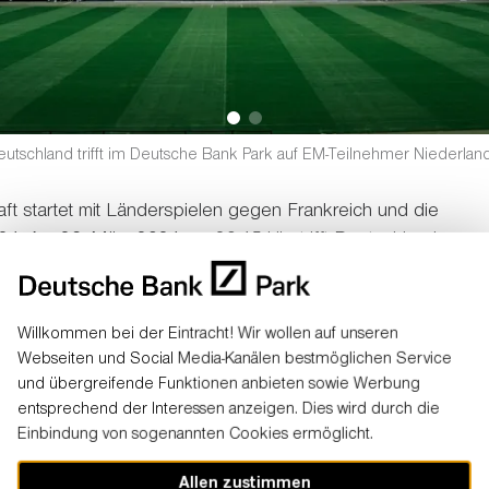
eutschland trifft im Deutsche Bank Park auf EM-Teilnehmer Niederlan
t startet mit Länderspielen gegen Frankreich und die
24. Am 26. März 2024 um 20.45 Uhr trifft Deutschland
 niederländische Mannschaft.
hland bereits 45 Mal, zuletzt im März 2022. Das Duell
Willkommen bei der Eintracht! Wir wollen auf unseren
esamt siegte Deutschland 16 Mal über die Niederlande,
Webseiten und Social Media-Kanälen bestmöglichen Service
en, zwölfmal gewann die Elftal.
und übergreifende Funktionen anbieten sowie Werbung
entsprechend der Interessen anzeigen. Dies wird durch die
Einbindung von sogenannten Cookies ermöglicht.
Allen zustimmen