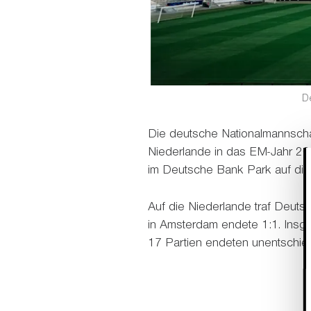
D
Die deutsche Nationalmannschaf
Niederlande in das EM-Jahr 20
im Deutsche Bank Park auf die
Auf die Niederlande traf Deutsc
in Amsterdam endete 1:1. Insg
17 Partien endeten unentschied