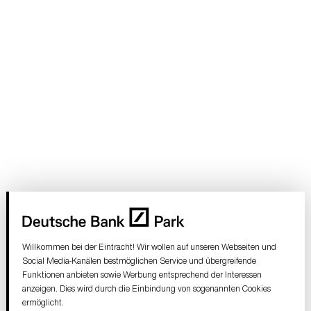
Preis der günstigsten Kategorie), unabhängig davon,
wo sich die Plätze im Stadion befinden
Der Stadionplan folgt in Kürze.
Willkommen bei der Eintracht! Wir wollen auf unseren Webseiten und
Social Media-Kanälen bestmöglichen Service und übergreifende
Funktionen anbieten sowie Werbung entsprechend der Interessen
anzeigen. Dies wird durch die Einbindung von sogenannten Cookies
ermöglicht.