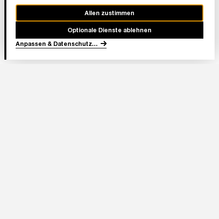
Allen zustimmen
Optionale Dienste ablehnen
Anpassen & Datenschutz
...
In Partnerschaft
Adresse Stadion:
Deutsche Bank Park
Mörfelder Landstraße 362
60528 Frankfurt am Main