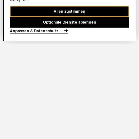
Allen zustimmen
Optionale Dienste ablehnen
Anpassen & Datenschutz
...
In Partnerschaft
Adresse Stadion:
Deutsche Bank Park
Mörfelder Landstraße 362
60528 Frankfurt am Main