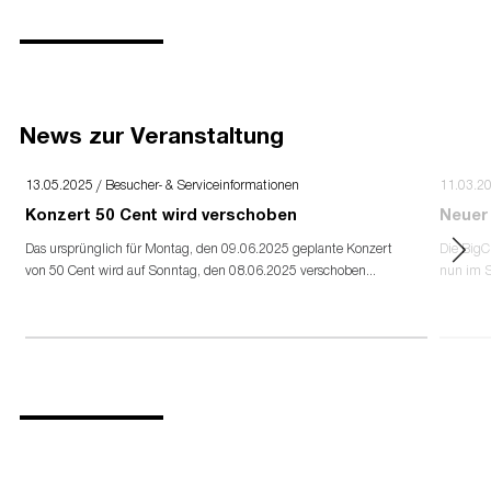
News zur Veranstaltung
13.05.2025 / Besucher- & Serviceinformationen
11.03.2
Konzert 50 Cent wird verschoben
Neuer
Das ursprünglich für Montag, den 09.06.2025 geplante Konzert
Die Big
von 50 Cent wird auf Sonntag, den 08.06.2025 verschoben...
nun im S