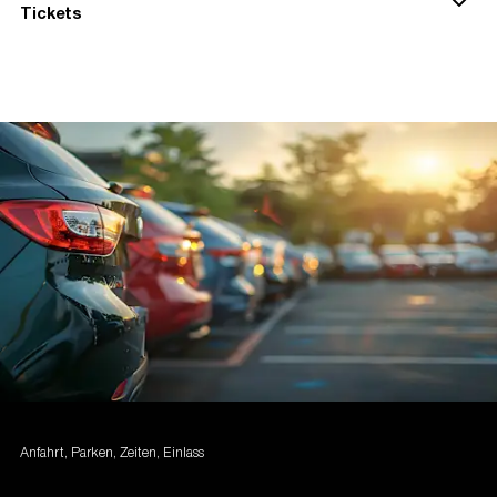
Kinder und Jugendliche unter 18 Jahren
Tickets
erhalten
keinen Zutritt
zum Event - auch nicht
in Begleitung eines Erziehungsberechtigten oder
Sorgeberechtigten/-beauftragten.
Bei Fragen, Buchungswünschen und Interesse an
Es gibt
keine "Muttizettel"-Regelung
. Jede
Besucherin bzw. jeder Besucher muss
Eintrittskarten für
Rollstuhlfahrer und
ausnahmslos das 18te Lebensjahr vollendet
Schwerbehinderte mit dem Eintrag "B"
im Ausweis,
haben.
wenden Sie sich bitte telefonisch an die
Servicehotline
Entsprechende Kontrollen werden beim Einlass
+49 (0)1806 - 515322
(Mo. - Sa. 08:00 - 20:00 Uhr,
vorgenommen - Personen ohne Ausweis wird der
So./Feiertag 10:00 - 20:00 Uhr (0,20 Euro/Anruf inkl.
Zugang verweigert.
MwSt. aus allen Netzen))
Bitte beachten Sie, dass der Schwerbehindertenausweis
Im Kartenpreis ist jeweils die
kostenfreie Hin-
mit dem Eintrag "B" am Einlass vorgezeigt werden muss.
und Rückfahrt
im gesamten Tarifgebiet des
RMV enthalten. Gültig in der 2. Klasse und ab 5
Stunden vor Vorstellungsbeginn bis
Betriebsschluss.
Taschen/Rucksäcke:
max. DIN A4 Größe
Banner/Plakate: k
eine Banner, Fahnen oder
Flaggen jeglicher Art erlaubt
Anfahrt, Parken, Zeiten, Einlass
Trikots/Fanschals:
KEINE Fußballtrikots,
Vereinsschals, keine vereinssympathisierten