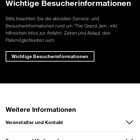
Wichtige Besucherinformationen
Kleidungsstücke erlaubt.
Weitere FAQs
finden Sie auf der Homepage des
Veranstalters:
oktagonmma.com/de
Bitte beachten Sie die aktuellen Service- und
Besucherinformationen rund um 'The Grand Jam - inkl.
hilfreichen Infos zur Anfahrt, Zeiten und Ablauf, den
Parkmöglichkeiten uvm.
Wichtige Besucherinformationen
Weitere Informationen
Veranstalter und Kontakt