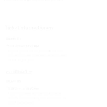
- 5 EUR: Begleitperson
AUSGEBUCHT
Allgemeine Ticketinformationen
Ticketinformationen
Buchbar sind drei verschiedene Zeitfenster/Eisslots mit je
90 Minuten Eislaufzeit im Stadion-Innenraum
Weitere Informationen
Ticketkategorien je Zeitfenster:
Veranstalter und Kontakt
15 EUR für Eislaufen inkl.
Schlittschuhleihe
*
10 EUR für Eislaufen
(mit eigenen
Schlittschuhen)
Veranstalter:
5 EUR für Begleitpersonen
(ohne