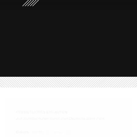
15:30 bis 17:00 Uhr
Tickets
: ab 5,00 EUR
[AUSVERKAUFT]
Veranstalter
: Eintracht Frankfurt Stadion GmbH
Einmal auf Schlittschuhen durch den Deutsche Bank Park -
diese einmalige Chance haben Besucherinnen und Besucher
am
Sonntag, 05. Januar 2025
beim "
Öffenlichen
Eislaufen im Deutsche Bank Park
"...
Ticketinformationen