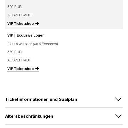
329 EUR
AUSVERKAUFT
VIP-Ticketshop
VIP | Exklusive Logen
Exklusive Logen
(ab 6 Personen)
379 EUR
AUSVERKAUFT
VIP-Ticketshop
Ticketinformationen und Saalplan
Altersbeschränkungen
Für das Konzert stehen nur Mobile Tickets zur Verfügung.
Für dieses Event können pro Person maximal 6 Tickets