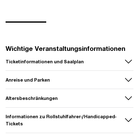
Wichtige Veranstaltungsinformationen
Ticketinformationen und Saalplan
Anreise und Parken
Nutzen Sie nach Möglichkeit die
öffentlichen
Altersbeschränkungen
Verkehrsmittel
zur An- und Abreise. Ihr Ticket
beinhaltet i.d.R. das RMV-KombiTicket und damit die
Möglichkeit zur kostenfreien Nutzung des ÖPNV.
Informationen zu Rollstuhlfahrer-/Handicapped-
Kinder unter sechs (6) Jahren
erhalten
Tickets
Sollten Sie mit dem privaten PKW anreisen, stehen
keinen Zutritt
zur Veranstaltung - auch nicht in
Begleitung eines Erziehungsberechtigten.
Ihnen die Parkplätze
WALDPARKPLATZ
,
Parkplatz